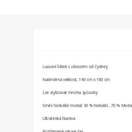
Luxusní šátek s obrazem od Cydney
Nadměrná velikost, 140 cm x 180 cm
Lze stylizovat mnoha způsoby
Směs hedvábí/ modal: 30 % hedvábí , 70 % Moda
Ultratenká tkanina
Roztřepené okraje řas