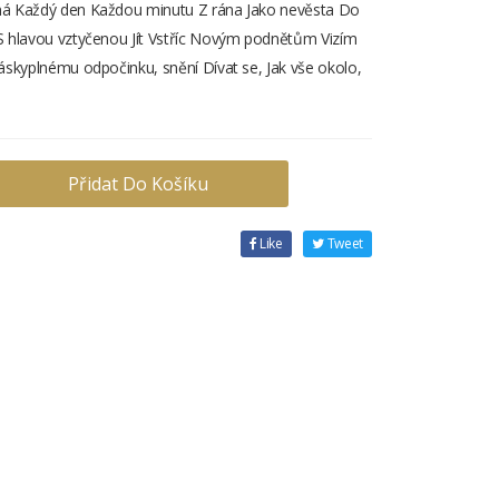
vaná Každý den Každou minutu Z rána Jako nevěsta Do
t S hlavou vztyčenou Jít Vstříc Novým podnětům Vizím
 Láskyplnému odpočinku, snění Dívat se, Jak vše okolo,
Přidat Do Košíku
Like
Tweet