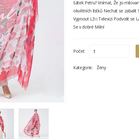
šátek Petru? Vnímat, Že jsi milo
okvětních lístků Nechat se zabali
Vypnout Lži i Televizi Podvolit se
Se v dobré Mění
Počet
Kategorie:
Ženy