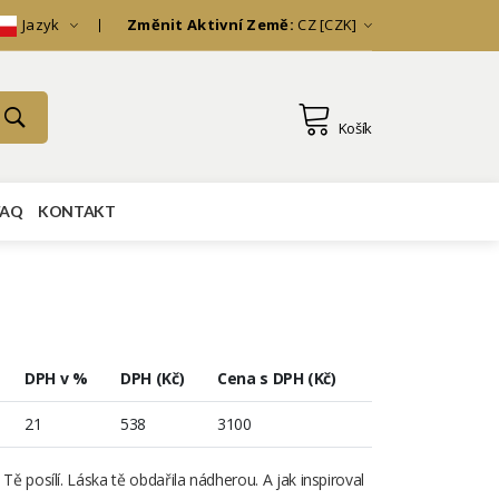
Jazyk
Změnit Aktivní Země:
CZ [CZK]
Košík
FAQ
KONTAKT
DPH v %
DPH (Kč)
Cena s DPH (Kč)
21
538
3100
 to Tě posílí. Láska tě obdařila nádherou. A jak inspiroval