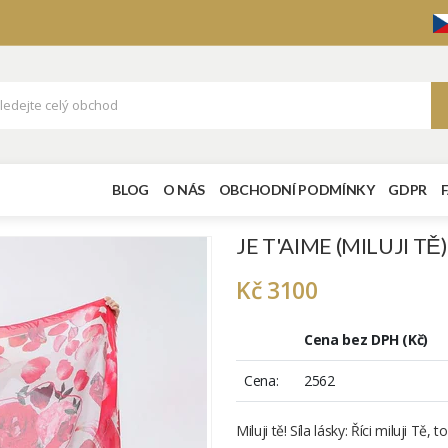
BLOG
O NÁS
OBCHODNÍ PODMÍNKY
GDPR
JE T'AIME (MILUJI TĚ)
Kč 3100
Cena bez DPH (Kč)
Cena:
2562
Miluji tě! Síla lásky: Říci miluji Tě,