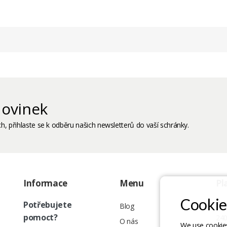
ovinek
h, přihlaste se k odběru našich newsletterů do vaší schránky.
Informace
Menu
Pl
Cookie
Potřebujete
Ba
Blog
pomoct?
240
O nás
We use cookies