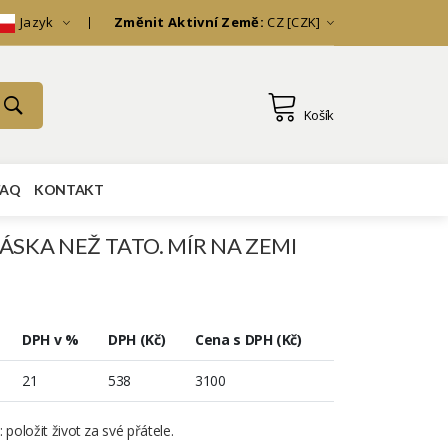
Jazyk
Změnit Aktivní Země:
CZ [CZK]
Košík
FAQ
KONTAKT
ÁSKA NEŽ TATO. MÍR NA ZEMI
DPH v %
DPH (Kč)
Cena s DPH (Kč)
21
538
3100
 položit život za své přátele.