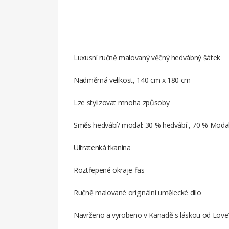
Luxusní ručně malovaný věčný hedvábný šátek
Nadměrná velikost, 140 cm x 180 cm
Lze stylizovat mnoha způsoby
Směs hedvábí/ modal: 30 % hedvábí , 70 % Moda
Ultratenká tkanina
Roztřepené okraje řas
Ručně malované originální umělecké dílo
Navrženo a vyrobeno v Kanadě s láskou od Love’