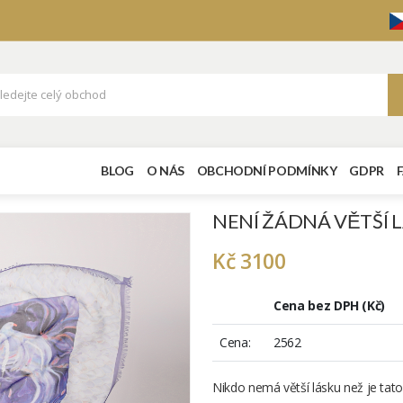
BLOG
O NÁS
OBCHODNÍ PODMÍNKY
GDPR
NENÍ ŽÁDNÁ VĚTŠÍ L
Kč 3100
Cena bez DPH (Kč)
Cena:
2562
Nikdo nemá větší lásku než je tato: