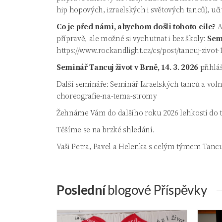
hip hopových, izraelských i světových tanců), uči
Co je před námi, abychom došli tohoto cíle?
A
přípravě, ale možné si vychutnat i bez školy:
Semi
https://www.rockandlight.cz/cs/post/tancuj-zivot
Seminář Tancuj život v Brně, 14. 3. 2026
přihlá
Další semináře: Seminář Izraelských tanců a voln
choreografie-na-tema-stromy
Žehnáme Vám do dalšího roku 2026 lehkostí do ta
Těšíme se na brzké shledání.
Vaši Petra, Pavel a Helenka s celým týmem Tancuj
Poslední
Blogové Příspěvky