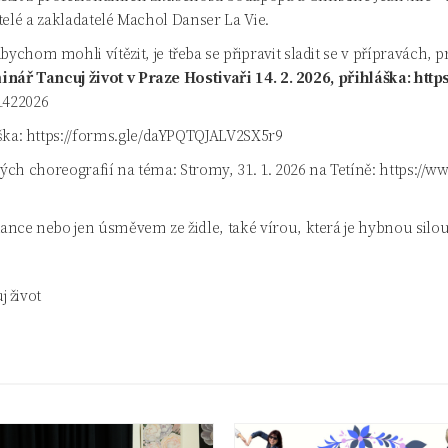
telé a zakladatelé Machol Danser La Vie.
bychom mohli vítězit, je třeba se připravit sladit se v přípravác
nář Tancuj život v Praze Hostivaři 14. 2. 2026, přihláška:
https
-1422026
ška:
https://forms.gle/daYPQTQJALV2SX5r9
ých choreografií na téma: Stromy, 31. 1. 2026 na Tetíně:
https://ww
nce nebo jen úsměvem ze židle, také vírou, která je hybnou silou
 život