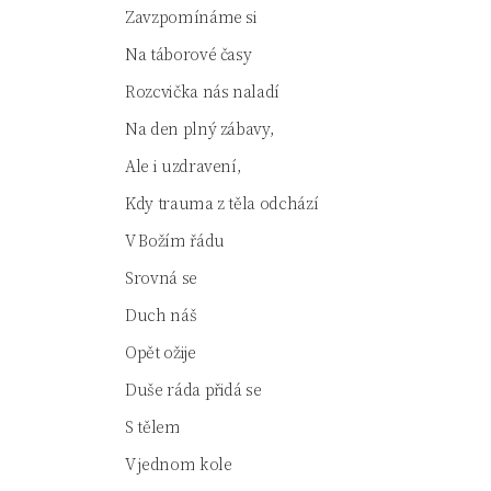
Zavzpomínáme si
Na táborové časy
Rozcvička nás naladí
Na den plný zábavy,
Ale i uzdravení,
Kdy trauma z těla odchází
V Božím řádu
Srovná se
Duch náš
Opět ožije
Duše ráda přidá se
S tělem
V jednom kole