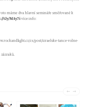
h, proto máme dva hlavní semináře směřované k
://t.ly/MAy7i
více info:
w.rockandlight.cz/cs/post/izraelske-tance-volne-
 zázraků.