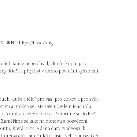
026, BRNO
https://t.ly/c7xhg
ucích tance nebo chval, členů skupin pro
, kteří si přejí být v tomto povolání vyškoleni,
uch, duše a tělo“ pro vás, pro církev a pro svět
ektivu a možná se i stanete učitelem Macholu.
 dobu 5 dnů v každém bloku. Ponoříme se do Boží
tu. Zaměříme se také na obnovu a posvěcení
itu, která nám je dána dary tvořivosti, k
 - choreografů, tanečníků (klasických, současných,