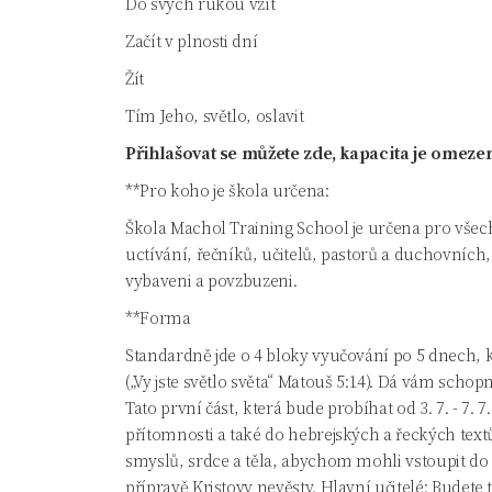
Do svých rukou vzít
Začít v plnosti dní
Žít
Tím Jeho, světlo, oslavit
Přihlašovat se můžete zde, kapacita je omeze
**Pro koho je škola určena:
Škola Machol Training School je určena pro všec
uctívání, řečníků, učitelů, pastorů a duchovních
vybaveni a povzbuzeni.
**Forma
Standardně jde o 4 bloky vyučování po 5 dnech, kt
(„Vy jste světlo světa“ Matouš 5:14). Dá vám scho
Tato první část, která bude probíhat od 3. 7. - 7
přítomnosti a také do hebrejských a řeckých text
smyslů, srdce a těla, abychom mohli vstoupit do
přípravě Kristovy nevěsty. Hlavní učitelé: Budete