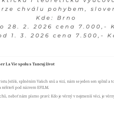
r La Vie spolu s Tancuj život
stu Ježíši, splněním Vašich snů a vizí, nám se jeden sen splnil a
 a někteří pod názvem EFILM.
ů, neboť nám písmo praví: Kdo je věrný v nejmenší věci, je věrný 