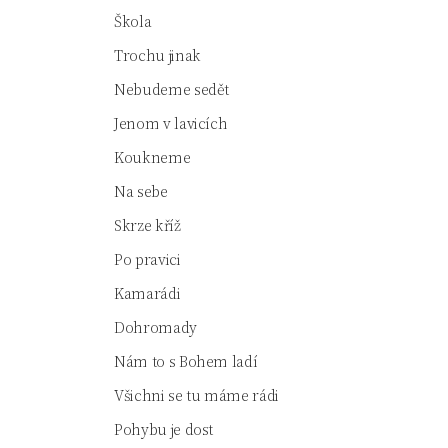
Škola
Trochu jinak
Nebudeme sedět
Jenom v lavicích
Koukneme
Na sebe
Skrze kříž
Po pravici
Kamarádi
Dohromady
Nám to s Bohem ladí
Všichni se tu máme rádi
Pohybu je dost