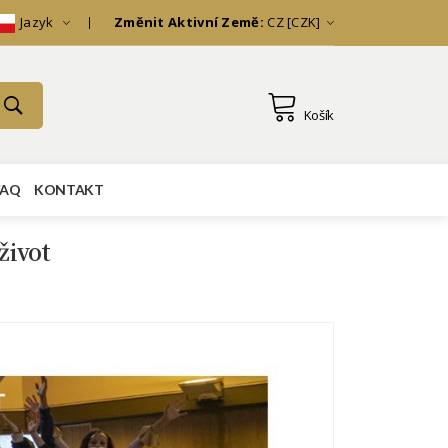
Jazyk
Změnit Aktivní Země:
CZ [CZK]
Košík
FAQ
KONTAKT
život