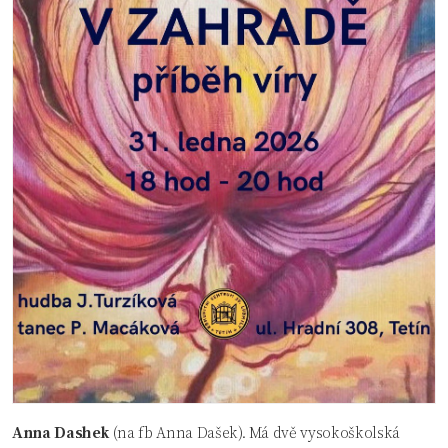
Anna Dashek
(na fb Anna Dašek). Má dvě vysokoškolská