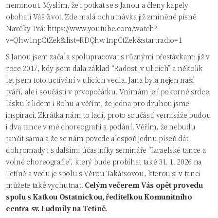
neminout. Myslím, že i potkat se s Janou a členy kapely
obohatí Váš život. Zde malá ochutnávka již zmíněné písně
Navěky Tvá:
https://www.youtube.com/watch?
v=Qhw1npCtZek&list=RDQhw1npCtZek&startradio=1
S Janou jsem začala spolupracovat s různými přestávkami již v
roce 2017, kdy jsem dala základ “Radosti v ulicích” a několik
let jsem toto uctívání v ulicích vedla. Jana byla nejen naší
tváří, ale i součástí v prvopočátku. Vnímám její pokorné srdce,
lásku k lidem i Bohu a věřím, že jedna pro druhou jsme
inspirací. Zkrátka nám to ladí, proto součástí vernisáže budou
i dva tance v mé choreografii a podání. Věřím, že nebudu
tančit sama a že se nám povede alespoň jednu píseň dát
dohromady i s dalšími účastníky semináře “Izraelské tance a
volné choreografie”, který bude probíhat také 31. 1. 2026 na
Tetíně a vedu je spolu s Věrou Takátsovou, kterou si v tanci
můžete také vychutnat.
Celým večerem Vás opět provedu
spolu s Katkou Ostatnickou, ředitelkou Komunitního
centra sv. Ludmily na Tetíně.