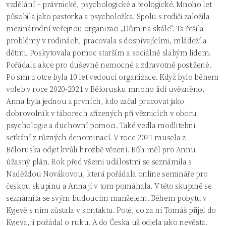
vzdělání – právnické, psychologické a teologické. Mnoho let
působila jako pastorka a psycholožka. Spolu s rodiči založila
mezinárodní veřejnou organizaci „Dům na skále“. Ta řešila
problémy v rodinách, pracovala s dospívajícími, mládeží a
dětmi. Poskytovala pomoc starším a sociálně slabým lidem.
Pořádala akce pro duševně nemocné a zdravotně postižené.
Po smrti otce byla 10 let vedoucí organizace. Když bylo během
voleb v roce 2020-2021 v Bělorusku mnoho lidí uvězněno,
Anna byla jednou z prvních, kdo začal pracovat jako
dobrovolník v táborech zřízených při věznicích v oboru
psychologie a duchovní pomoci. Také vedla modlitební
setkání z různých denominací. V roce 2021 musela z
Běloruska odjet kvůli hrozbě vězení. Bůh měl pro Annu
úžasný plán. Rok před všemi událostmi se seznámila s
Naděždou Novákovou, která pořádala online semináře pro
českou skupinu a Anna jí v tom pomáhala. V této skupině se
seznámila se svým budoucím manželem. Během pobytu v
Kyjevě s ním zůstala v kontaktu. Poté, co za ní Tomáš přijel do
Kyjeva, ji požádal o ruku. A do Česka už odjela jako nevěsta.