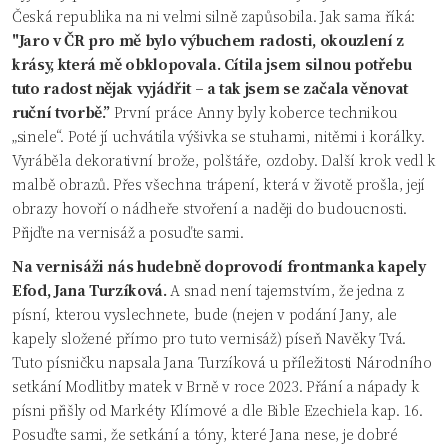
Česká republika na ni velmi silně zapůsobila. Jak sama říká:
"Jaro v ČR pro mě bylo výbuchem radosti, okouzlení z
krásy, která mě obklopovala. Cítila jsem silnou potřebu
tuto radost nějak vyjádřit – a tak jsem se začala věnovat
ruční tvorbě.”
První práce Anny byly koberce technikou
„sinele“. Poté jí uchvátila výšivka se stuhami, nitěmi i korálky.
Vyráběla dekorativní brože, polštáře, ozdoby. Další krok vedl k
malbě obrazů. Přes všechna trápení, která v životě prošla, její
obrazy hovoří o nádheře stvoření a naději do budoucnosti.
Přijďte na vernisáž a posuďte sami.
Na vernisáži nás hudebně doprovodí frontmanka kapely
Efod, Jana Turzíková.
A snad není tajemstvím, že jedna z
písní, kterou vyslechnete, bude (nejen v podání Jany, ale
kapely složené přímo pro tuto vernisáž) píseň Navěky Tvá.
Tuto písničku napsala Jana Turzíková u příležitosti Národního
setkání Modlitby matek v Brně v roce 2023. Přání a nápady k
písni přišly od Markéty Klímové a dle Bible Ezechiela kap. 16.
Posuďte sami, že setkání a tóny, které Jana nese, je dobré