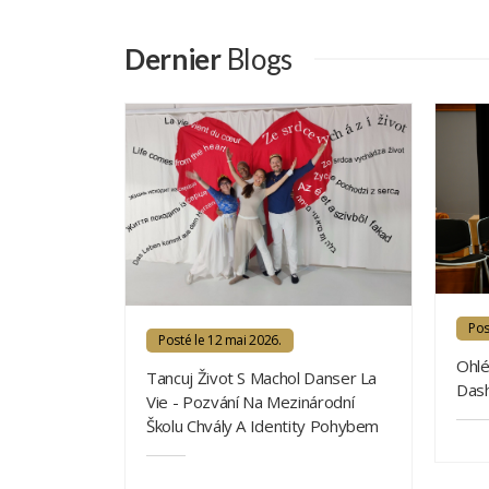
Dernier
Blogs
Pos
Posté le 12 mai 2026.
Ohlé
Tancuj Život S Machol Danser La
Dash
Vie - Pozvání Na Mezinárodní
Školu Chvály A Identity Pohybem
é
: Stromy