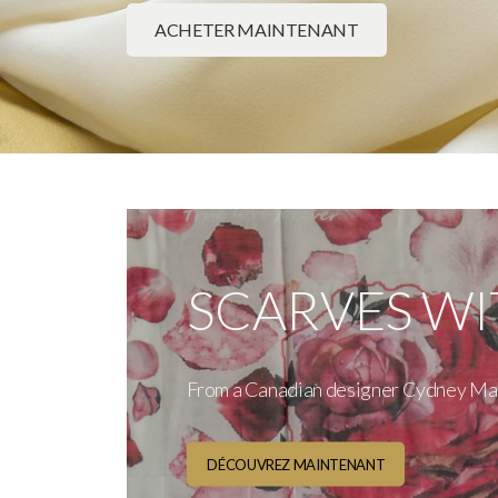
ACHETER MAINTENANT
SCARVES WI
From a Canadian designer Cydney Mari
DÉCOUVREZ MAINTENANT