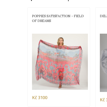
 SUN
POPPIES SATISFACTION - FIELD
DEL
OF DREAMS
Kč 3100
Kč 