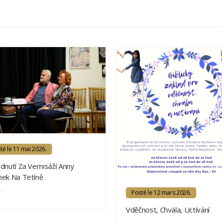
té le 11 mai 2026.
dnutí Za Vernisáží Anny
ek Na Tetíně
Posté le 12 mars 2026.
Vděčnost, Chvála, Uctívání