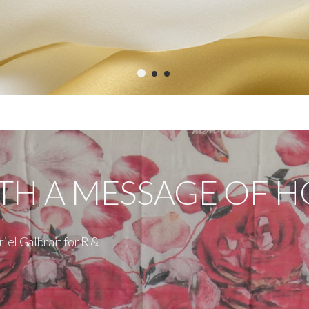
TH A MESSAGE OF H
el Galbrait for R & L