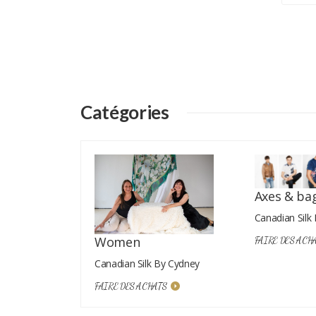
Catégories
aška
TS
Axes & ba
Canadian Silk
Women
FAIRE DES ACH
Canadian Silk By Cydney
FAIRE DES ACHATS