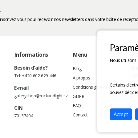
s
 inscrivez-vous pour recevoir nos newsletters dans votre boîte de réceptio
Paramè
Informations
Menu
Pa
Nous utilisons 
Besoin d'aide?
Ba
Blog
Tel:
+420 602 629 446
240
A propos
Certains d'ent
Conditions générales
E-mail
pouvez décider
galleryshop@rockandlight.cz
GDPR
FAQ
CIN
Accept
Contact
70137404