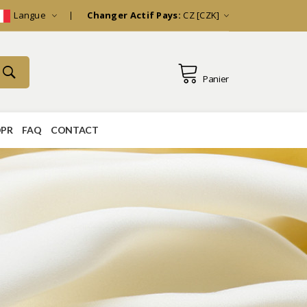
Langue
Changer Actif Pays:
CZ [CZK]
Panier
PR
FAQ
CONTACT