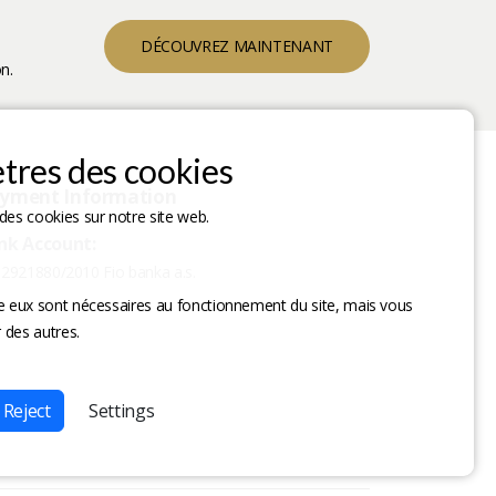
DÉCOUVREZ MAINTENANT
n.
tres des cookies
yment Information
des cookies sur notre site web.
nk Account:
2921880/2010 Fio banka a.s.
re eux sont nécessaires au fonctionnement du site, mais vous
 des autres.
Reject
Settings