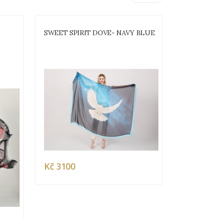
SWEET SPIRIT DOVE- NAVY BLUE
THE ONTA
Kč 3100
Kč 3100