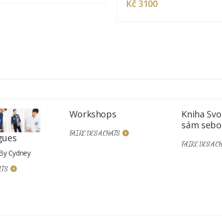
Kč 3100
Workshops
Kniha Sv
sám sebo
FAIRE DES ACHATS
gues
FAIRE DES AC
 By Cydney
ATS