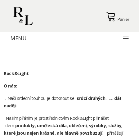
Panier
MENU
Rock&Light
O nás:
... Naší srdeční touhou je dotknout se
srdcí druhých
……
dát
naději
· Naším přáním je prostřednictvím Rock&Light přinášet
lidem
produkty, umělecká díla, oblečení, výrobky, služby,
které jsou nejen krásné, ale hlavně povzbuzují,
přinášejí