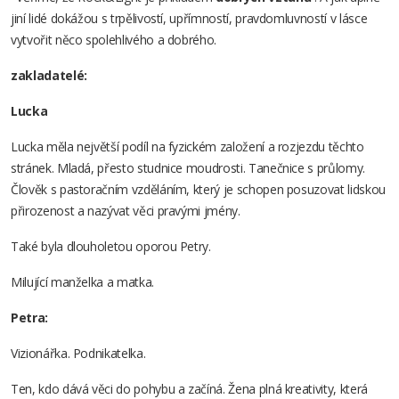
jiní lidé dokážou s trpělivostí, upřímností, pravdomluvností v lásce
vytvořit něco spolehlivého a dobrého.
zakladatelé:
Lucka
Lucka měla největší podíl na fyzickém založení a rozjezdu těchto
stránek. Mladá, přesto studnice moudrosti. Tanečnice s průlomy.
Člověk s pastoračním vzděláním, který je schopen posuzovat lidskou
přirozenost a nazývat věci pravými jmény.
Také byla dlouholetou oporou Petry.
Milující manželka a matka.
Petra:
Vizionářka. Podnikatelka.
Ten, kdo dává věci do pohybu a začíná. Žena plná kreativity, která