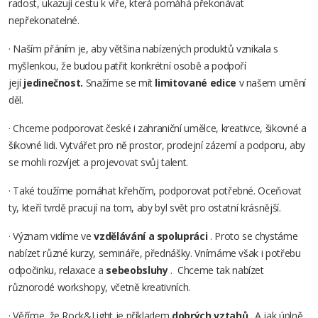
radost, ukazují cestu k víře, která pomáhá překonávat
nepřekonatelné.
· Naším přáním je, aby většina nabízených produktů vznikala s
myšlenkou, že budou patřit konkrétní osobě a podpoří
její
jedinečnost.
Snažíme se mít
limitované edice
v našem umění
děl.
· Chceme podporovat české i zahraniční umělce, kreativce, šikovné a
šikovné lidi. Vytvářet pro ně prostor, prodejní zázemí a podporu, aby
se mohli rozvíjet a projevovat svůj talent.
· Také toužíme pomáhat křehčím, podporovat potřebné. Oceňovat
ty, kteří tvrdě pracují na tom, aby byl svět pro ostatní krásnější.
· Význam vidíme ve
vzdělávání a spolupráci
. Proto se chystáme
nabízet různé kurzy, semináře, přednášky. Vnímáme však i potřebu
odpočinku, relaxace a
sebeobsluhy
. Chceme tak nabízet
různorodé workshopy, včetně kreativních.
· Věříme, že Rock&Light je příkladem
dobrých vztahů
. A jak úplně