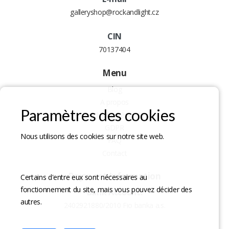
galleryshop@rockandlight.cz
CIN
70137404
Menu
Blog
A propos
Paramètres des cookies
Conditions générales
GDPR
Nous utilisons des cookies sur notre site web.
FAQ
Contact
Payment Information
Certains d'entre eux sont nécessaires au
fonctionnement du site, mais vous pouvez décider des
Bank Account:
autres.
2402921880/2010 Fio banka a.s.