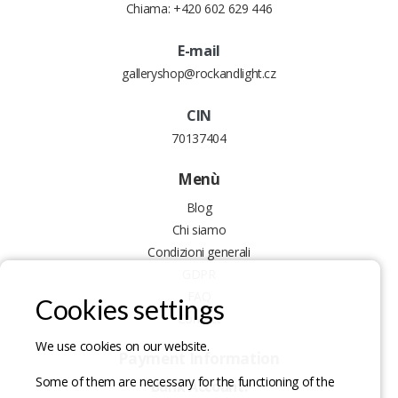
Chiama:
+420 602 629 446
E-mail
galleryshop@rockandlight.cz
CIN
70137404
Menù
Blog
Chi siamo
Condizioni generali
GDPR
FAQ
Cookies settings
Contact
We use cookies on our website.
Payment Information
Some of them are necessary for the functioning of the
Bank Account: