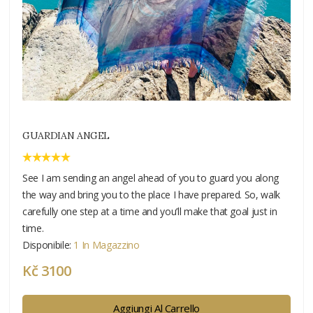
GUARDIAN ANGEL
See I am sending an angel ahead of you to guard you along
the way and bring you to the place I have prepared. So, walk
carefully one step at a time and you’ll make that goal just in
time.
Disponibile:
1 In Magazzino
Kč 3100
Aggiungi Al Carrello