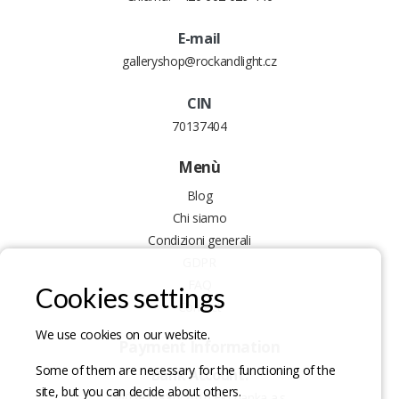
E-mail
galleryshop@rockandlight.cz
CIN
70137404
Menù
Blog
Chi siamo
Condizioni generali
GDPR
FAQ
Cookies settings
Contact
We use cookies on our website.
Payment Information
Some of them are necessary for the functioning of the
Bank Account:
site, but you can decide about others.
2402921880/2010 Fio banka a.s.