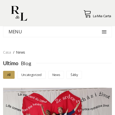
La Mia Carta
MENU
Casa
News
Ultimo
Blog
All
Uncategorized
News
Šátky