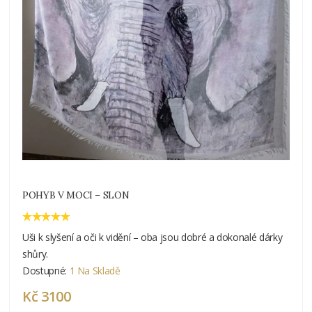
POHYB V MOCI – SLON
Uši k slyšení a oči k vidění – oba jsou dobré a dokonalé dárky
shůry.
Dostupné:
1 Na Skladě
Kč 3100