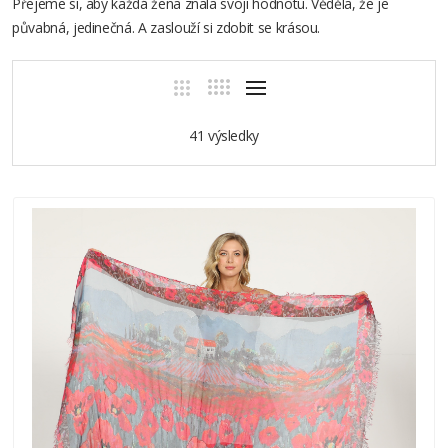
Přejeme si, aby každá žena znala svoji hodnotu. Věděla, že je
půvabná, jedinečná. A zaslouží si zdobit se krásou.
41 výsledky