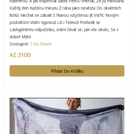
nádherou. A jak inspiroval šátek Petru? Vnímat, Že jsi milovaná
Každý den Každou minutu Z rána Jako nevěsta Do okvětních
lístků Nechat se zabalit S hlavou vztyčenou Jít Vstříc Novým
podnětům Vizím Vypnout Lži i Televizi Podvolit se
Láskyplnému odpočinku, snění Dívat se, Jak vše okolo, Se v
dobré Mění
Dostupné:
5 Na Skladě
Kč 3100
Přidat Do Košíku