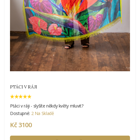
PTÁCI V RÁJI
Ptáci v ráji - slyšíte někdy květy mluvit?
Dostupné:
2 Na Skladě
Kč 3100