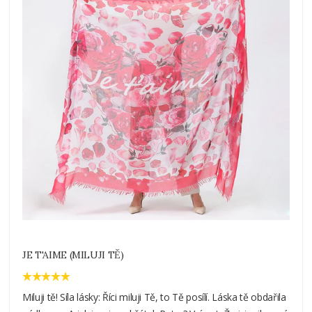
JE T'AIME (MILUJI TĚ)
Miluji tě! Síla lásky: Říci miluji Tě, to Tě posílí. Láska tě obdařila