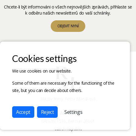
Chcete-li být informováni o všech nejnovějších zprávách, přihlaste se
k odběru našich newsletterů do vaší schránky.
OBJEVIT NYNÍ
Cookies settings
We use cookies on our website.
Some of them are necessary for the functioning of the
site, but you can decide about others.
Název firmy: Petra Macáková
Accept
Reject
Settings
Adresa
Okružní 1516, Beroun 26601
Czech Republic